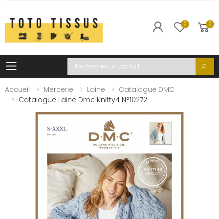
0
0
Toggle mobile menu
Recherche
Accueil
Mercerie
Laine
Catalogue DMC
Catalogue Laine Dmc Knitty4 N°10272