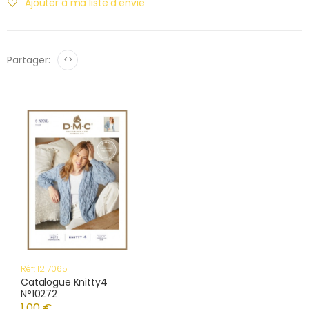
Ajouter à ma liste d'envie
Partager:
<>
Réf: 1217065
Catalogue Knitty4
N°10272
1,00 €