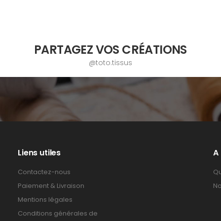
PARTAGEZ VOS CRÉATIONS
@toto.tissus
Liens utiles
A
Contactez-nous
Qu
Paiement & Livraison
No
Mentions légales
Conditions générales de