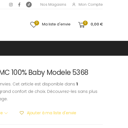
Mon Compte
Nos Magasins
0
0
Ma liste d'envie
0,00 €
DMC 100% Baby Modele 5368
nvies. Cet article est disponible dans
1
rand confort de choix. Découvrez-les sans plus
age.
ble
Ajouter à ma liste d'envie