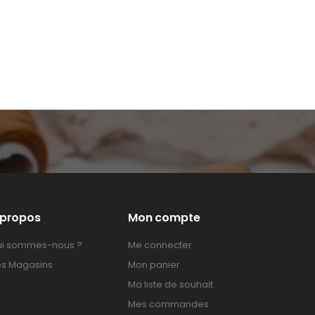
 propos
Mon compte
i sommes-nous ?
Me connecter
s Magasins
Mon panier
Ma liste de souhait
Mes commandes