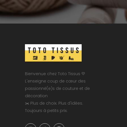
Bienvenue chez Toto Tissus 💛
L'enseigne coup de cœur des
passionné(e)s de couture et de
décoration
✂️ Plus de choix. Plus d'idées.
Toujours à petits prix.