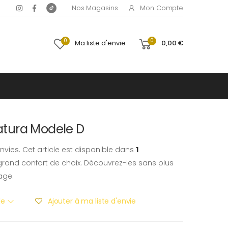
Mon Compte
Nos Magasins
0
0
Ma liste d'envie
0,00 €
tura Modele D
nvies. Cet article est disponible dans
1
rand confort de choix. Découvrez-les sans plus
age.
ble
Ajouter à ma liste d'envie