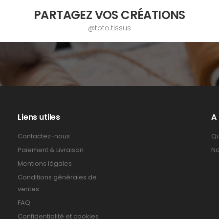
PARTAGEZ VOS CRÉATIONS
@toto.tissus
Liens utiles
A
Contactez-nous
Qu
Paiement & Livraison
No
Mentions légales
Conditions générales de
ventes
FAQ
Confidentialité et cookies