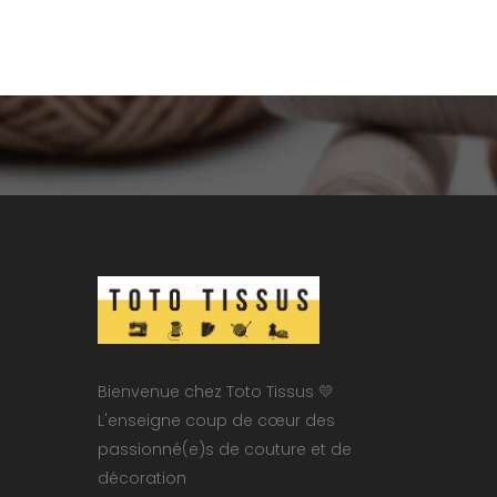
Bienvenue chez Toto Tissus 💛
L'enseigne coup de cœur des
passionné(e)s de couture et de
décoration