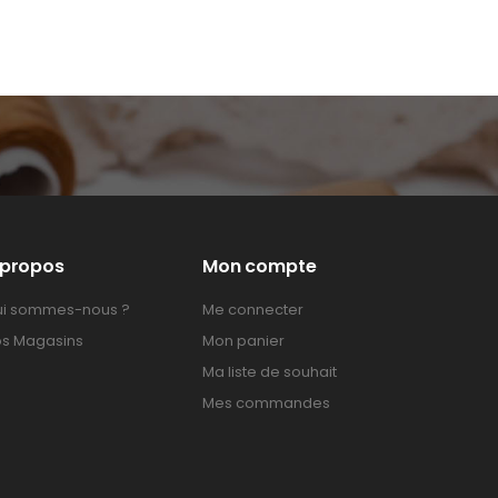
 propos
Mon compte
i sommes-nous ?
Me connecter
s Magasins
Mon panier
Ma liste de souhait
Mes commandes