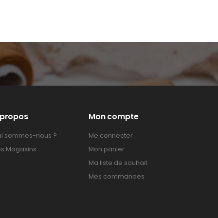
 propos
Mon compte
i sommes-nous ?
Me connecter
s Magasins
Mon panier
Ma liste de souhait
Mes commandes