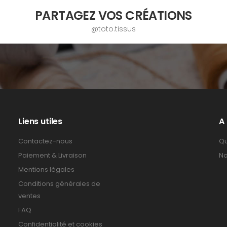
PARTAGEZ VOS CRÉATIONS
@toto.tissus
Liens utiles
A
Contactez-nous
Qu
Paiement & Livraison
No
Mentions légales
Conditions générales de
ventes
FAQ
Confidentialité et cookies