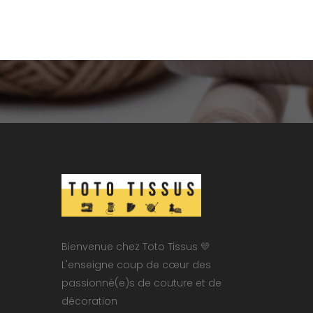
Bienvenue chez Toto Tissus 💛
L'enseigne coup de cœur des
passionné(e)s de couture et de
décoration