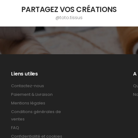
PARTAGEZ VOS CRÉATIONS
@toto.tissus
Liens utiles
A
Contactez-nous
Qu
Paiement & Livraison
No
Mentions légales
Conditions générales de
ventes
FAQ
Confidentialité et cookies