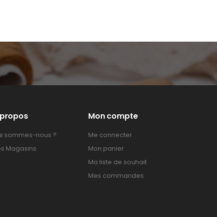
 propos
Mon compte
i sommes-nous ?
Me connecter
s Magasins
Mon panier
Ma liste de souhait
Mes commandes