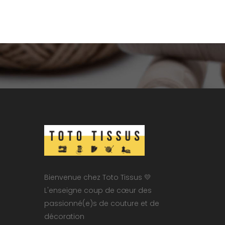
Bienvenue chez Toto Tissus 💛
L'enseigne coup de cœur des
passionné(e)s de couture et de
décoration