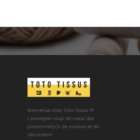
Bienvenue chez Toto Tissus 💛
L'enseigne coup de cœur des
passionné(e)s de couture et de
décoration