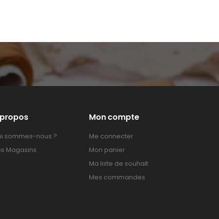
 propos
Mon compte
i sommes-nous ?
Me connecter
s Magasins
Mon panier
Ma liste de souhait
Mes commandes