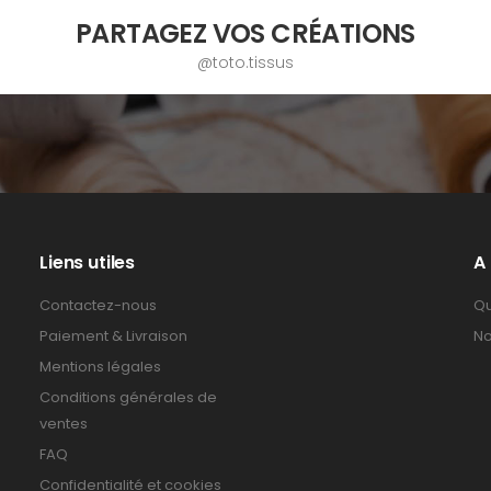
PARTAGEZ VOS CRÉATIONS
@toto.tissus
Liens utiles
A
Contactez-nous
Qu
Paiement & Livraison
No
Mentions légales
Conditions générales de
ventes
FAQ
Confidentialité et cookies