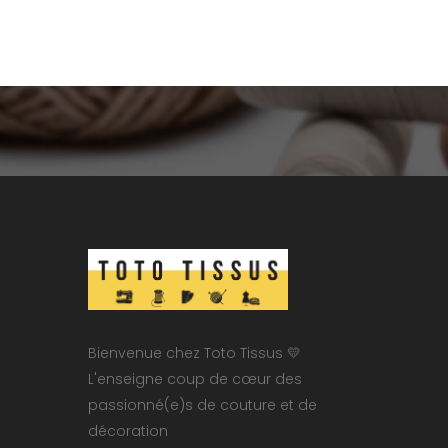
Bienvenue chez Toto Tissus 💛
L'enseigne coup de cœur des
passionné(e)s de couture et de
décoration