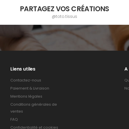
PARTAGEZ VOS CRÉATIONS
@toto.tissus
Liens utiles
A
Contactez-nous
Qu
Paiement & Livraison
No
Mentions légales
Conditions générales de
ventes
FAQ
Confidentialité et cookies