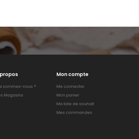
 propos
Mon compte
i sommes-nous ?
Me connecter
s Magasins
Mon panier
Ma liste de souhait
Mes commandes