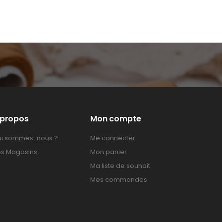
 propos
Mon compte
i sommes-nous ?
Me connecter
s Magasins
Mon panier
Ma liste de souhait
Mes commandes