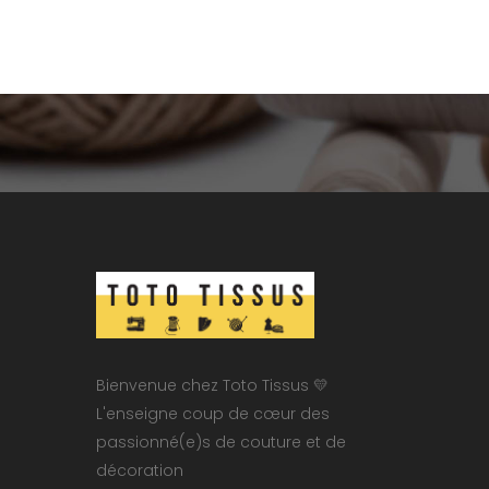
Bienvenue chez Toto Tissus 💛
L'enseigne coup de cœur des
passionné(e)s de couture et de
décoration