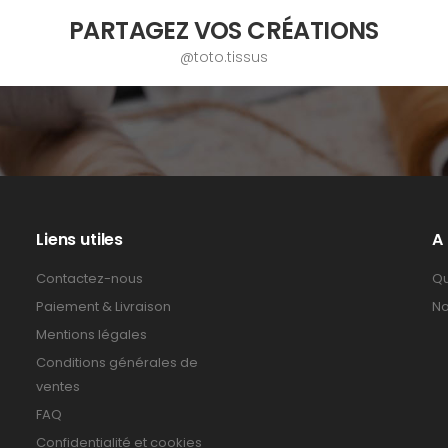
PARTAGEZ VOS CRÉATIONS
@toto.tissus
Liens utiles
A
Contactez-nous
Qu
Paiement & Livraison
No
Mentions légales
Conditions générales de
ventes
FAQ
Confidentialité et cookies