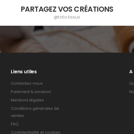
PARTAGEZ VOS CRÉATIONS
@toto.tissus
Liens utiles
A
Contactez-nous
Qu
Paiement & Livraison
No
Mentions légales
Conditions générales de
ventes
FAQ
Confidentialité et cookies