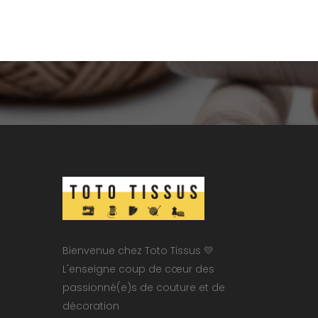
Bienvenue chez Toto Tissus 💛
L'enseigne coup de cœur des
passionné(e)s de couture et de
décoration