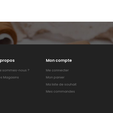
 propos
Mon compte
i sommes-nous ?
Me connecter
s Magasins
Mon panier
Ma liste de souhait
Mes commandes