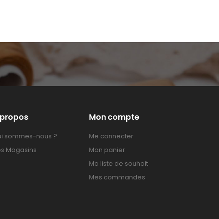
 propos
Mon compte
i sommes-nous ?
Me connecter
s Magasins
Mon panier
Ma liste de souhait
Mes commandes