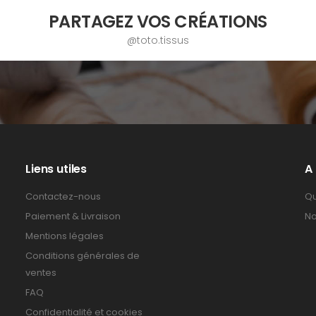
PARTAGEZ VOS CRÉATIONS
@toto.tissus
Liens utiles
A
Contactez-nous
Qu
Paiement & Livraison
No
Mentions légales
Conditions générales de
ventes
FAQ
Confidentialité et cookies