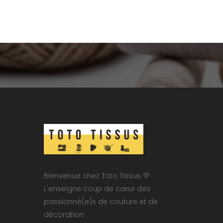
Bienvenue chez Toto Tissus 💛
L'enseigne coup de cœur des
passionné(e)s de couture et de
décoration